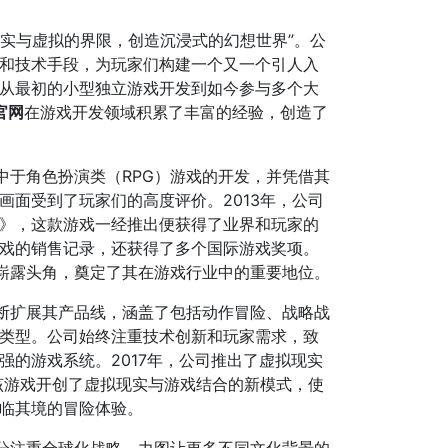
现实与虚拟的界限，创造沉浸式的幻想世界”。公
和技术手段，为玩家们构建一个又一个引人入
从最初的小型独立游戏开发到如今参与多个大
官网
在游戏开发领域积累了丰富的经验，创造了
中于角色扮演类（RPG）游戏的开发，并凭借其
画面受到了玩家们的高度评价。2013年，公司
》，这款游戏一经推出便获得了业界和玩家的
戏的销售记录，还获得了多个国际游戏奖项。
崭露头角，奠定了其在游戏行业中的重要地位。
断扩展其产品线，涵盖了包括动作冒险、战略战
类型。公司始终注重技术创新和玩家需求，致
强的游戏系统。2017年，公司推出了虚拟现实
该游戏开创了虚拟现实与游戏结合的新模式，使
临其境的冒险体验。