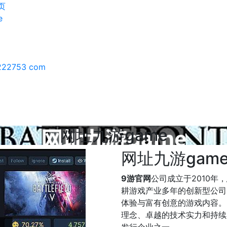
页
e
22753 com
网址九游game
网址九游gam
9游官网
公司成立于2010
耕游戏产业多年的创新型公司
体验与富有创意的游戏内容。
理念、卓越的技术实力和持续