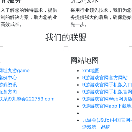
深入了解您的独特需求，提供
采用行业领先技术，我们为您
定制的解决方案，助力您的业
务提供强大的后盾，确保您始
准高效成长。
先一步。
我们的联盟
航
网站地图
网址九游game
xml地图
案例中心
9游游戏官网官方网站
游戏资讯
9游游戏官网手机版入
服务方向
9游游戏官网手机版官
联系j9九游会222753 com
9游游戏官网Web网页
9游游戏官网app下载地
九游会(J9.fo)中国官网
游戏第一品牌