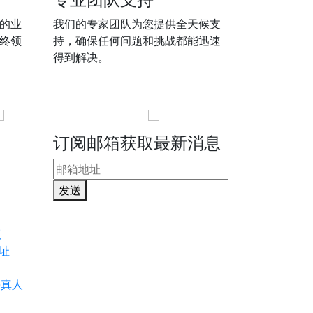
的业
我们的专家团队为您提供全天候支
终领
持，确保任何问题和挑战都能迅速
得到解决。
订阅邮箱获取最新消息
发送
口
网
版
址
-真人