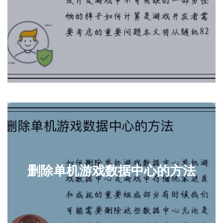
删除单机游戏数据中心的方法