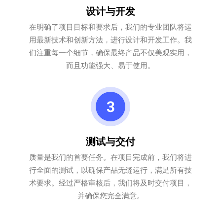
设计与开发
在明确了项目目标和要求后，我们的专业团队将运
用最新技术和创新方法，进行设计和开发工作。我
们注重每一个细节，确保最终产品不仅美观实用，
而且功能强大、易于使用。
3
测试与交付
质量是我们的首要任务。在项目完成前，我们将进
行全面的测试，以确保产品无缝运行，满足所有技
术要求。经过严格审核后，我们将及时交付项目，
并确保您完全满意。