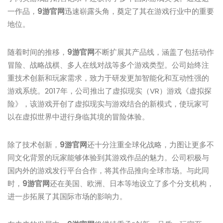
一作品，
9游官网
迅速崭露头角，奠定了其在游戏行业中的重要
地位。
随着时间的推移，
9游官网
不断扩展其产品线，涵盖了包括动作
冒险、战略战棋、多人在线对战等多个游戏类型。公司始终注
重技术创新和玩家需求，致力于研发更加智能化和互动性强的
游戏系统。2017年，公司推出了虚拟现实（VR）游戏《虚拟探
险》，该游戏开创了虚拟现实与游戏结合的新模式，使玩家可
以在虚拟世界中进行身临其境的冒险体验。
除了技术创新，
9游官网
还十分注重全球化战略，力图让更多不
同文化背景的玩家能够体验到其游戏作品的魅力。公司积极与
国内外的游戏发行平台合作，将其作品推向全球市场。与此同
时，
9游官网
还在美国、欧洲、日本等地设立了多个分支机构，
进一步拓展了其国际市场的影响力。