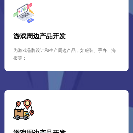
游戏周边产品开发
为游戏品牌设计和生产周边产品，如服装、手办、海
报等；
游戏周边产品开发