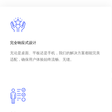
完全响应式设计
无论是桌面、平板还是手机，我们的解决方案都能完美
适配，确保用户体验始终流畅、无缝。