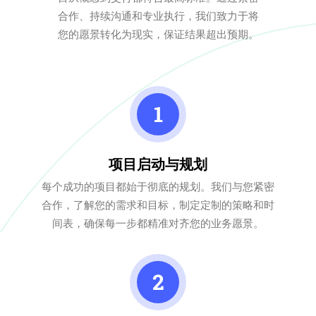
合作、持续沟通和专业执行，我们致力于将
您的愿景转化为现实，保证结果超出预期。
1
项目启动与规划
每个成功的项目都始于彻底的规划。我们与您紧密
合作，了解您的需求和目标，制定定制的策略和时
间表，确保每一步都精准对齐您的业务愿景。
2