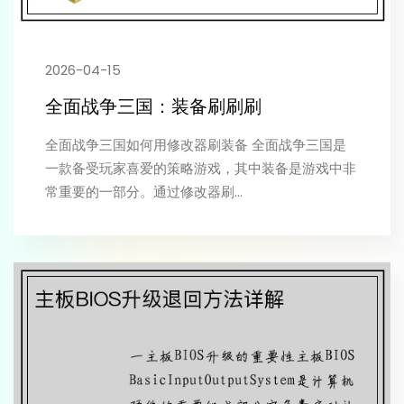
2026-04-15
全面战争三国：装备刷刷刷
全面战争三国如何用修改器刷装备 全面战争三国是
一款备受玩家喜爱的策略游戏，其中装备是游戏中非
常重要的一部分。通过修改器刷...