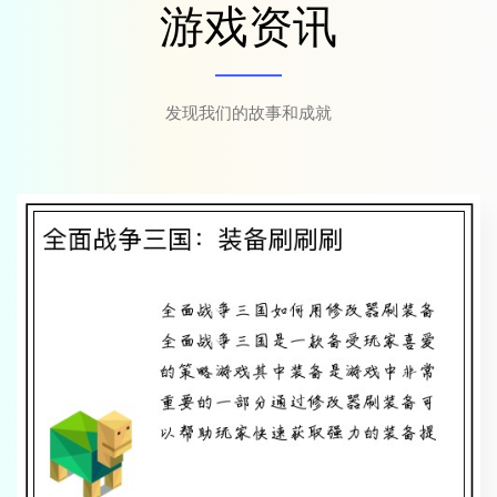
游戏资讯
发现我们的故事和成就